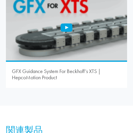
GFX Guidance System For Beckhoff’s XTS |
HepcoMotion
Product
関連製品