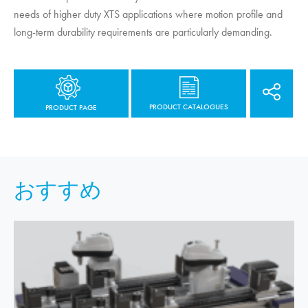
needs of higher duty XTS applications where motion profile and
long-term durability requirements are particularly demanding.
PRODUCT CATALOGUES
PRODUCT PAGE
おすすめ