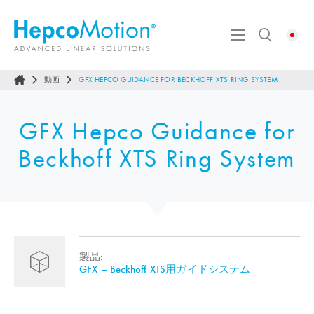
動画
GFX HEPCO GUIDANCE FOR BECKHOFF XTS RING SYSTEM
GFX Hepco Guidance for
Beckhoff XTS Ring System
製品:
GFX – Beckhoff XTS用ガイドシステム