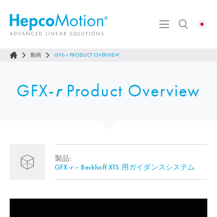
動画
GFX-
r
PRODUCT OVERVIEW
GFX-
r
Product Overview
製品:
GFX-
r
– Beckhoff XTS 用ガイダンスシステム