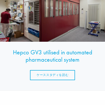
Hepco GV3 utilised in automated
pharmaceutical system
ケーススタディを読む