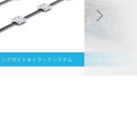
ティリングガイド＆トラックシステム
MHD – 第7軸トラ