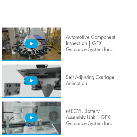
Automotive Component
Inspection | GFX
Guidance System for
Beckhoff XTS
Self Adjusting Carriage |
Animation
MECVIL Battery
Assembly Unit | GFX
Guidance System for
Beckhoff XTS