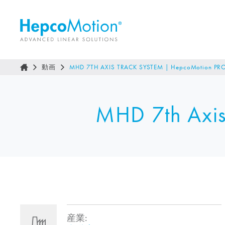
動画
MHD 7TH AXIS TRACK SYSTEM |
HepcoMotion
PR
MHD 7th Axis
産業: