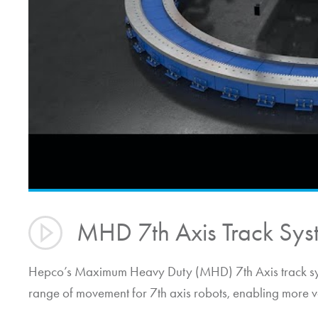
MHD 7th Axis Track Sy
Hepco’s Maximum Heavy Duty (MHD) 7th Axis track sys
range of movement for 7th axis robots, enabling more v