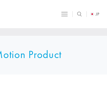
JP
otion
Product