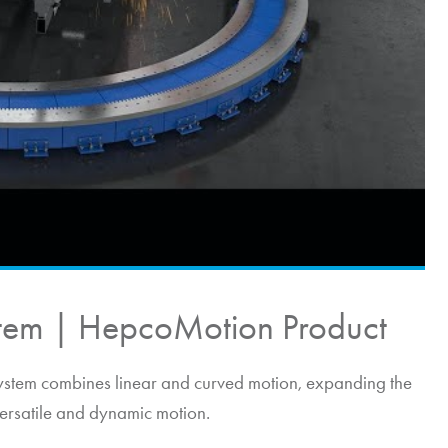
stem |
HepcoMotion
Product
tem combines linear and curved motion, expanding the
ersatile and dynamic motion.