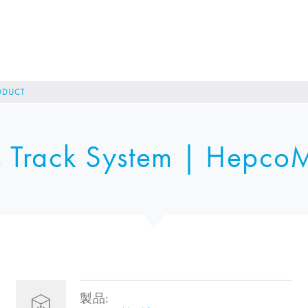
ODUCT
 Track System |
HepcoM
製品: