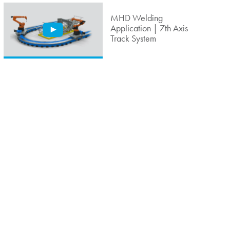
MHD Welding
Application | 7th Axis
Track System