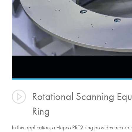
Rotational Scanning Equ
Ring
In this application, a Hepco PRT2 ring provides accurate