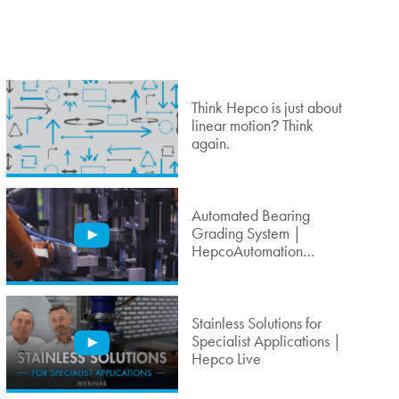
Think Hepco is just about
linear motion
Think
?
again.
Automated Bearing
Grading System |
HepcoAutomation
Solution
Stainless Solutions for
Specialist Applications |
Hepco Live