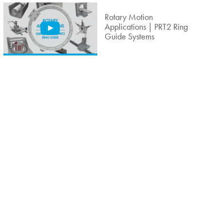
Rotary Motion
Applications | PRT2 Ring
Guide Systems