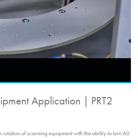
ipment Application | PRT2
 rotation of scanning equipment with the ability to turn 60