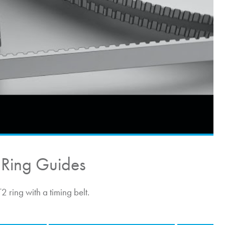
2 Ring Guides
ring with a timing belt.