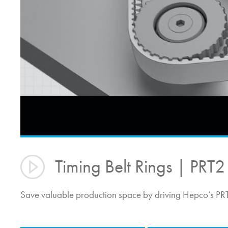
Timing Belt Rings | PRT
Save valuable production space by driving Hepco’s PRT2 