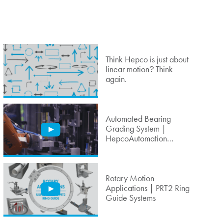
Think Hepco is just about
linear motion
Think
?
again.
Automated Bearing
Grading System |
HepcoAutomation
Solution
Rotary Motion
Applications | PRT2 Ring
Guide Systems