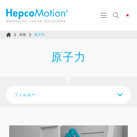
産業
原子力
原子力
フィルター