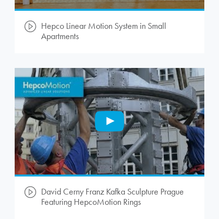
Hepco Linear Motion System in Small
Apartments
David Cerny Franz Kafka Sculpture Prague
Featuring
HepcoMotion
Rings