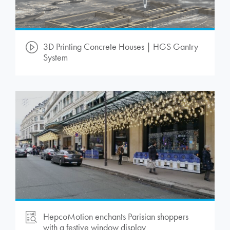
3D Printing Concrete Houses | HGS Gantry
System
HepcoMotion
enchants Parisian shoppers
with a festive window display