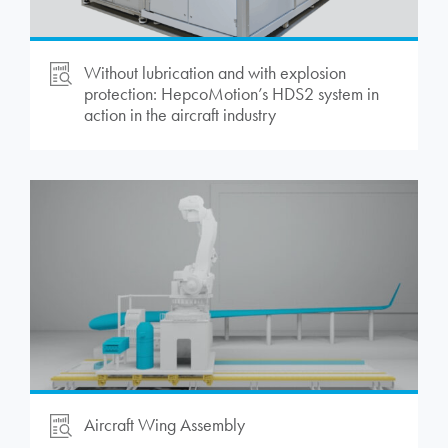
Without lubrication and with explosion
protection:
HepcoMotion
’s HDS2 system in
action in the aircraft industry
Aircraft Wing Assembly