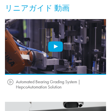
リニアガイド 動画
Automated Bearing Grading System |
HepcoAutomation Solution