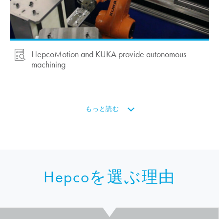
HepcoMotion
and KUKA provide autonomous
machining
もっと読む
Hepcoを選ぶ理由