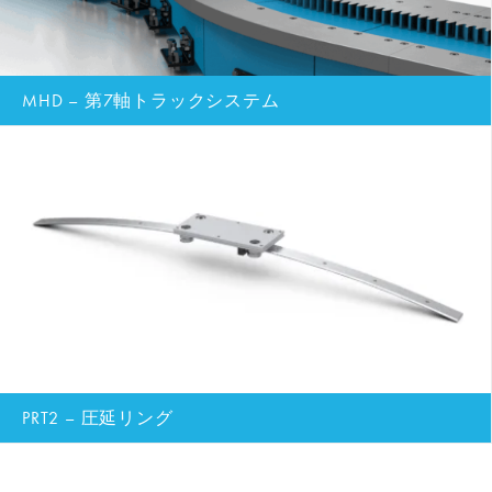
MHD – 第7軸トラックシステム
PRT2 – 圧延リング