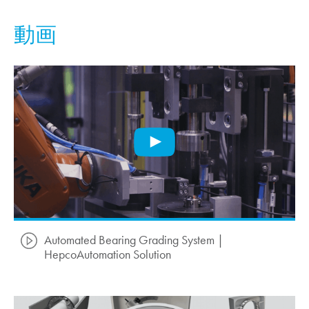
動画
Automated Bearing Grading System |
HepcoAutomation Solution