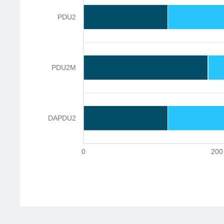
PDU2
PDU2M
DAPDU2
0
200