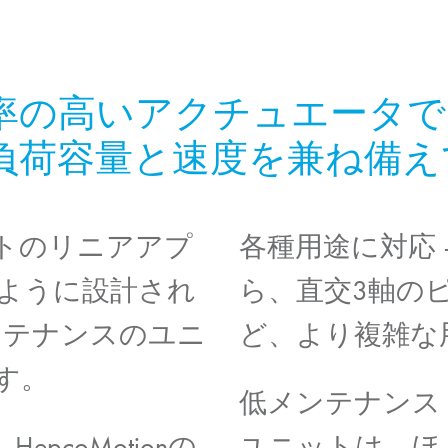
率の高いアクチュエータで
負荷容量と速度を兼ね備え
ストのリニアアプ
各種用途に対応
ように設計され
ら、直交3軸の
ンテナンスのユニ
ど、より複雑な
す。
低メンテナンス
–
HepcoMotion
の
ユニットは、ほ