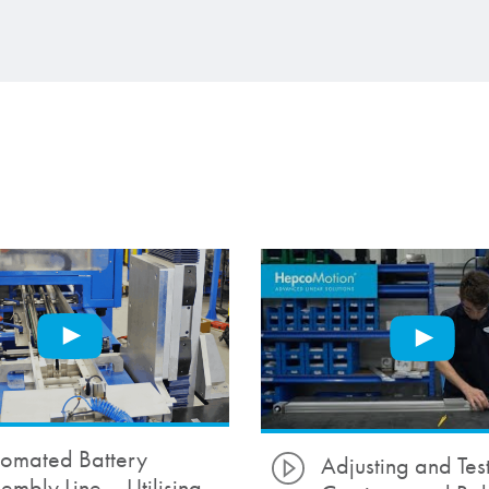
omated Battery
Adjusting and Tes
embly Line – Utilising