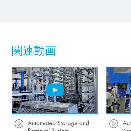
関連動画
Automated Storage and
Aut
Retrieval System
Ass