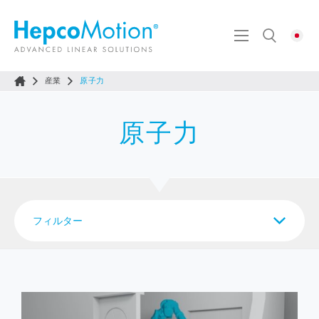
産業
原子力
原子力
フィルター