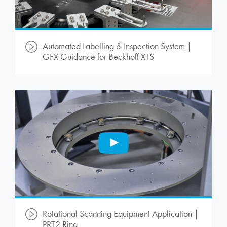
Automated Labelling & Inspection System |
GFX Guidance for Beckhoff XTS
Rotational Scanning Equipment Application |
PRT2 Ring